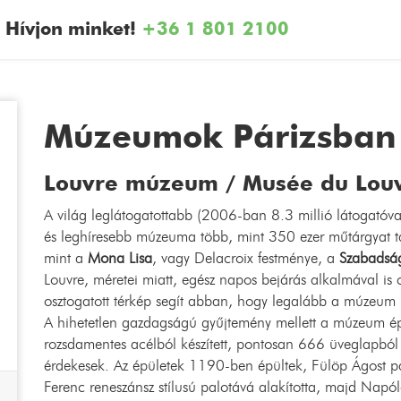
Hívjon minket!
+36 1 801 2100
Múzeumok Párizsban
Louvre múzeum / Musée du Lou
A világ leglátogatottabb (2006-ban 8.3 millió látogatóv
és leghíresebb múzeuma több, mint 350 ezer műtárgyat tar
mint a
Mona Lisa
, vagy Delacroix festménye, a
Szabadság
Louvre, méretei miatt, egész napos bejárás alkalmával is c
osztogatott térkép segít abban, hogy legalább a múzeum l
A hihetetlen gazdagságú gyűjtemény mellett a múzeum ép
rozsdamentes acélból készített, pontosan 666 üveglapbó
érdekesek. Az épületek 1190-ben épültek, Fülöp Ágost p
Ferenc reneszánsz stílusú palotává alakította, majd Napól