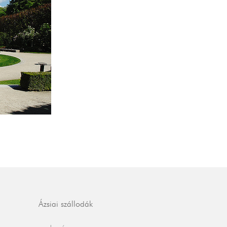
Ázsiai szállodák