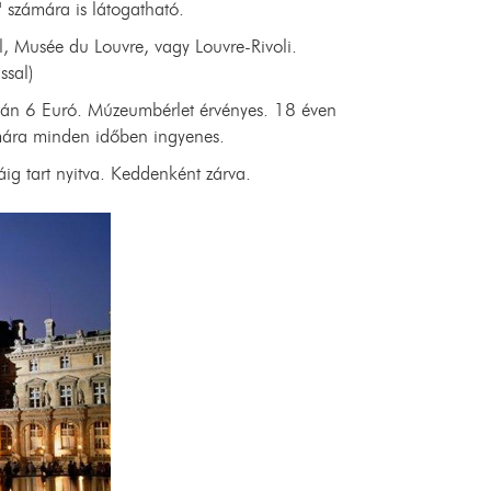
Renaissance
 számára is látogatható.
Triomphe Ho
l, Musée du Louvre, vagy Louvre-Rivoli.
ssal)
tán 6 Euró. Múzeumbérlet érvényes. 18 éven
mára minden időben ingyenes.
g tart nyitva. Keddenként zárva.