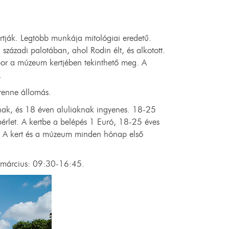
tják. Legtöbb munkája mitológiai eredetű.
századi palotában, ahol Rodin élt, és alkotott.
bor a múzeum kertjében tekinthető meg. A
.
renne állomás.
ak, és 18 éven aluliaknak ingyenes. 18-25
érlet. A kertbe a belépés 1 Euró, 18-25 éves
. A kert és a múzeum minden hónap első
-március: 09:30-16:45.