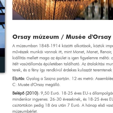
Orsay múzeum / Musée d'Orsay
A múzeumban 1848-1914 közötti alkotások, köztük impre
művészek munkái vannak itt, mint Monet, Manet, Renoir,
kiállítás mellett maga az épület is igen figyelemre méltó:
ítélt vasútállomás épületében található. Az átalakítási 
terek, és a fény így rendkívül érdekes kulisszát teremten
L
Eljutás:
Gyalog a Szajna partján. 12-es metró: Assemblée
C: Musée d'Orsay megálló.
Belépő (2010):
9,50 Euró. 18-25 éves EU-s állampolgár
mindenkor ingyenes. 26-30 éveseknek, és 18-25 éves E
csütörtökön pedig 18 óra után 7 Euró. A hónap első vas
múzeumbérlet.