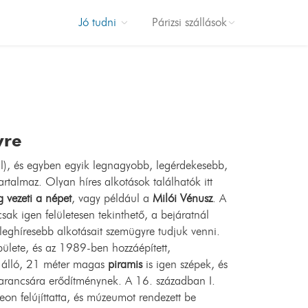
Jó tudni
Párizsi szállások
Szállodá
Le Burgundy
InterContine
vre
avenue Mar
al), és egyben egyik legnagyobb, legérdekesebb,
Hyatt Regenc
talmaz. Olyan híres alkotások találhatók itt
Madeleine
 vezeti a népet
, vagy például a
Milói Vénusz
. A
Hotel De Se
sak igen felületesen tekinthető, a bejáratnál
Paris Marrio
eghíresebb alkotásait szemügyre tudjuk venni.
ülete, és az 1989-ben hozzáépített,
Champs-Ely
l álló, 21 méter magas
piramis
is igen szépek, és
Hôtel Cham
arancsára erődítménynek. A 16. században I.
Plaza
eon felújíttatta, és múzeumot rendezett be