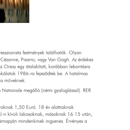
sszionista festmények találhatók. Olyan
 Cézanne, Pisarro, vagy Van Gogh. Az érdekes
 az Orsay egy átalakított, korábban lebontásra
munkálatok 1986-ra fejeződtek be. A hatalmas
ek a műveknek.
 Nationale megálló (némi gyaloglással). RER
oknak 1,50 Euró. 18 év alattiaknak
U-n kívüli lakosoknak, másoknak 16:15 után,
árnapján mindenkinek ingyenes. Érvényes a