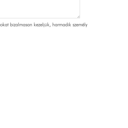
Renaissance
Triomphe Ho
atokat bizalmasan kezeljük, harmadik személy