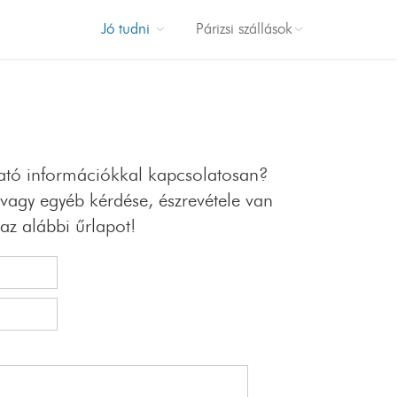
Jó tudni
Párizsi szállások
Szállodá
Le Burgundy
InterContine
ható információkkal kapcsolatosan?
avenue Mar
agy egyéb kérdése, észrevétele van
Hyatt Regenc
az alábbi űrlapot!
Madeleine
Hotel De Se
Paris Marrio
Champs-Ely
Hôtel Cham
Plaza